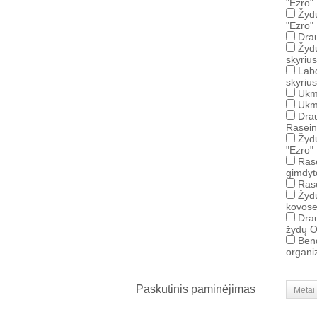
"Ezro"
Žydų
"Ezro"
Drau
Žyd
skyrius
Lab
skyrius
Ukme
Ukm
Drau
Rasein
Žydų
"Ezro"
Rase
gimdyto
Rase
Žydų
kovose
Drau
žydų 
Bend
organi
Paskutinis paminėjimas
Metai