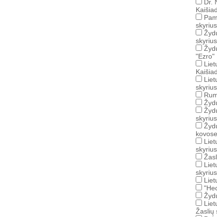
Dr. 
Kaišiad
Pama
skyrius
Žydų
skyrius
Žydų
"Ezro" 
Liet
Kaišiad
Liet
skyrius
Rumš
Žydų
Žydų
skyrius
Žydų
kovose
Liet
skyrius
Žasl
Liet
skyrius
Liet
"Hec
Žydų
Liet
Žaslių 