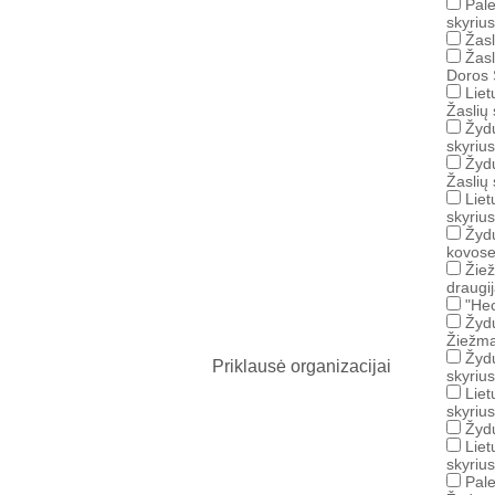
Pale
skyrius
Žasl
Žasl
Doros 
Liet
Žaslių 
Žydų
skyrius
Žydų
Žaslių 
Liet
skyrius
Žydų
kovose
Žiež
draugi
"Hec
Žydų
Žiežma
Žydų
Priklausė organizacijai
skyrius
Liet
skyrius
Žydų
Liet
skyrius
Pale