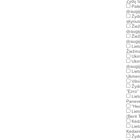
Žydų ta
Pale
draugi
Žyd
skyrius
Žiež
draugi
Žie
draugi
Liet
Žiežma
Ukm
Ukm
draugi
Liet
Ukmerg
Viln
Žydų
"Ezro"
Liet
Panevė
"Hec
Liet
(Berit
Kėd
Liet
Kėdain
Žydų