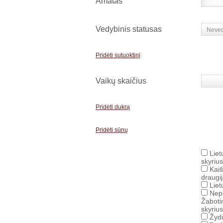
Amatas
Vedybinis statusas
Neved
Pridėti sutuoktinį
Vaikų skaičius
Pridėti dukrą
Pridėti sūnų
Liet
skyrius
Kaiš
draugi
Liet
Nepr
Žaboti
skyrius
Žydų