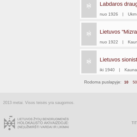
Labdaros draug
nuo 1926
|
Ukm
Lietuvos "Mizra
nuo 1922
|
Kau
Lietuvos sionis
iki 1940
|
Kauna
Rodoma puslapyje:
10
50
2013 metai. Visos teisės yra saugomos.
TI