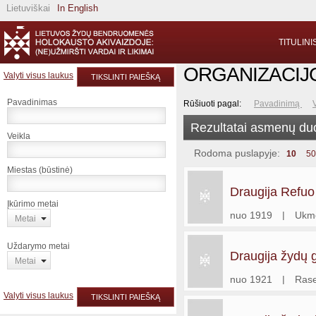
Lietuviškai
In English
TITULINI
ORGANIZACIJ
Valyti visus laukus
TIKSLINTI PAIEŠKĄ
Pavadinimas
Rūšiuoti pagal:
Pavadinimą
Rezultatai asmenų d
Veikla
Rodoma puslapyje:
10
50
Miestas (būstinė)
Draugija Refuo
Įkūrimo metai
nuo 1919
|
Ukm
Metai
Uždarymo metai
Draugija žydų g
Metai
nuo 1921
|
Rase
Valyti visus laukus
TIKSLINTI PAIEŠKĄ