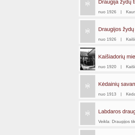
Draugija žydų t
nuo 1926
|
Kau
Draugijos žydų 
Kaišiadorių sky
nuo 1926
|
Kaiš
Kaišiadorių mie
draugija
nuo 1920
|
Kaiš
Kėdainių savan
nuo 1913
|
Kėda
Labdaros draug
Veikla: Draugijos ti
rūpintis, kad žydų 
dvasioj