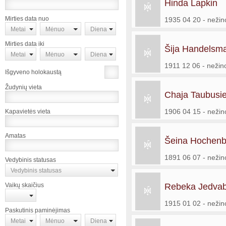
Hinda Lapkin
Mirties data nuo
1935 04 20 - neži
Metai
Mėnuo
Diena
Mirties data iki
Šija Handelsm
Metai
Mėnuo
Diena
1911 12 06 - neži
Išgyveno holokaustą
Žudynių vieta
Chaja Taubusi
1906 04 15 - neži
Kapavietės vieta
Amatas
Šeina Hochenb
1891 06 07 - neži
Vedybinis statusas
Vedybinis statusas
Vaikų skaičius
Rebeka Jedvab
1915 01 02 - neži
Paskutinis paminėjimas
Metai
Mėnuo
Diena