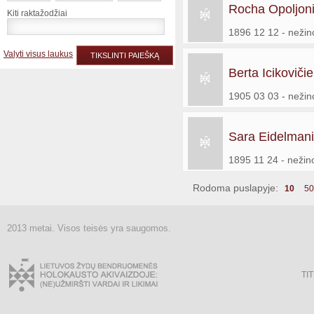
Rocha Opoljon
Kiti raktažodžiai
1896 12 12 - neži
Valyti visus laukus
TIKSLINTI PAIEŠKĄ
Berta Icikoviči
1905 03 03 - neži
Sara Eidelman
1895 11 24 - neži
Rodoma puslapyje:
10
50
2013 metai. Visos teisės yra saugomos.
TI