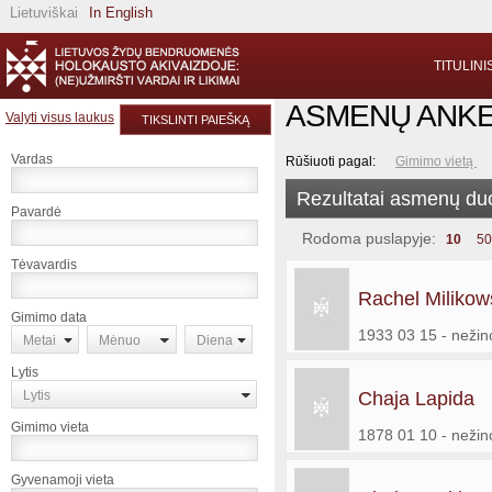
Lietuviškai
In English
TITULINI
ASMENŲ ANK
Valyti visus laukus
TIKSLINTI PAIEŠKĄ
Vardas
Rūšiuoti pagal:
Gimimo vietą
Rezultatai asmenų d
Pavardė
Rodoma puslapyje:
10
50
Tėvavardis
Rachel Milikow
Gimimo data
1933 03 15 - neži
Metai
Mėnuo
Diena
Lytis
Lytis
Chaja Lapida
Gimimo vieta
1878 01 10 - neži
Gyvenamoji vieta