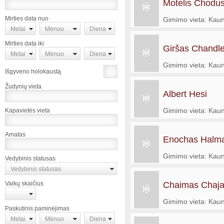
Motelis Chodu
Mirties data nuo
Gimimo vieta: Kau
Metai
Mėnuo
Diena
Mirties data iki
Giršas Chandle
Metai
Mėnuo
Diena
Gimimo vieta: Kau
Išgyveno holokaustą
Žudynių vieta
Albert Hesi
Gimimo vieta: Kau
Kapavietės vieta
Amatas
Enochas Halm
Gimimo vieta: Kau
Vedybinis statusas
Vedybinis statusas
Vaikų skaičius
Chaimas Chaja
Gimimo vieta: Kau
Paskutinis paminėjimas
Metai
Mėnuo
Diena