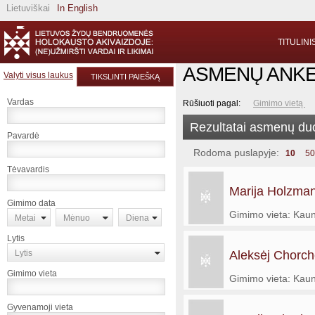
Lietuviškai
In English
TITULINI
ASMENŲ ANK
Valyti visus laukus
TIKSLINTI PAIEŠKĄ
Vardas
Rūšiuoti pagal:
Gimimo vietą
Rezultatai asmenų d
Pavardė
Rodoma puslapyje:
10
50
Tėvavardis
Marija Holzman
Gimimo data
Gimimo vieta: Kau
Metai
Mėnuo
Diena
Lytis
Lytis
Aleksėj Chorch
Gimimo vieta
Gimimo vieta: Kau
Gyvenamoji vieta