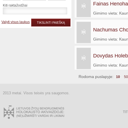
Fainas Henoha
Kiti raktažodžiai
Gimimo vieta: Kau
Valyti visus laukus
TIKSLINTI PAIEŠKĄ
Nachumas Cho
Gimimo vieta: Kau
Dovydas Holeb
Gimimo vieta: Kau
Rodoma puslapyje:
10
50
2013 metai. Visos teisės yra saugomos.
TI