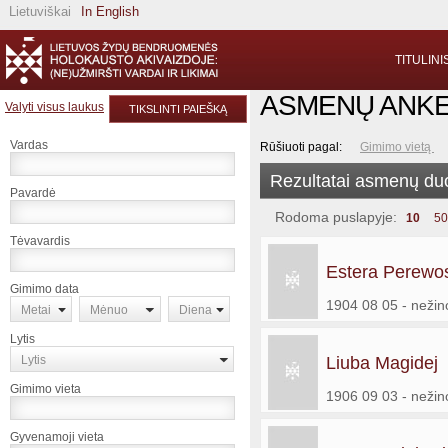
Lietuviškai
In English
TITULINI
ASMENŲ ANK
Valyti visus laukus
TIKSLINTI PAIEŠKĄ
Vardas
Rūšiuoti pagal:
Gimimo vietą
Rezultatai asmenų d
Pavardė
Rodoma puslapyje:
10
50
Tėvavardis
Estera Perewo
Gimimo data
1904 08 05 - neži
Metai
Mėnuo
Diena
Lytis
Lytis
Liuba Magidej
Gimimo vieta
1906 09 03 - neži
Gyvenamoji vieta