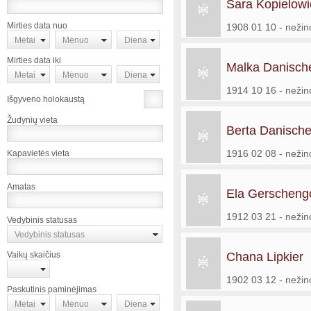
Sara Kopielowi
Mirties data nuo
1908 01 10 - neži
Metai
Mėnuo
Diena
Mirties data iki
Malka Danisch
Metai
Mėnuo
Diena
1914 10 16 - neži
Išgyveno holokaustą
Žudynių vieta
Berta Danisch
1916 02 08 - neži
Kapavietės vieta
Amatas
Ela Gerscheng
1912 03 21 - neži
Vedybinis statusas
Vedybinis statusas
Vaikų skaičius
Chana Lipkier
1902 03 12 - neži
Paskutinis paminėjimas
Metai
Mėnuo
Diena