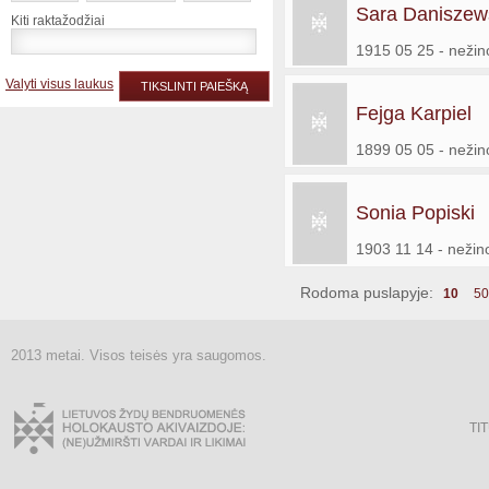
Sara Daniszew
Kiti raktažodžiai
1915 05 25 - neži
Valyti visus laukus
TIKSLINTI PAIEŠKĄ
Fejga Karpiel
1899 05 05 - neži
Sonia Popiski
1903 11 14 - neži
Rodoma puslapyje:
10
50
2013 metai. Visos teisės yra saugomos.
TI