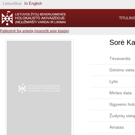
Lietuviškai
In English
TITULINI
Patikslinti šią anketą (pranešti apie klaidą)
Sorė Ka
Tėvavardis
Gimimo vieta
Lytis
Mirties data
Išgyveno hol
Žudynių vietą
Amatas