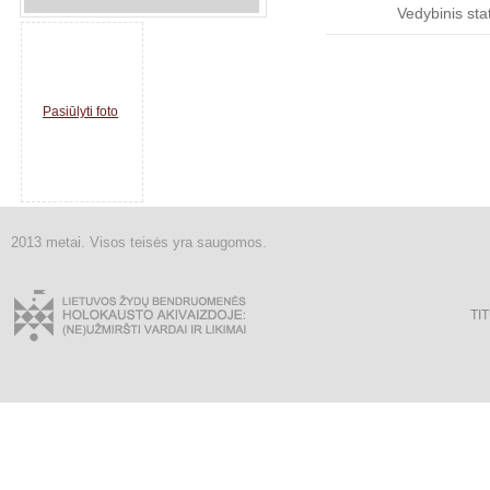
Vedybinis sta
Pasiūlyti foto
2013 metai. Visos teisės yra saugomos.
TI