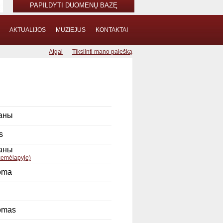
PAPILDYTI DUOMENŲ BAZĘ
AKTUALIJOS
MUZIEJUS
KONTAKTAI
Atgal
Tikslinti mano paiešką
аны
s
аны
 žemėlapyje)
oma
omas