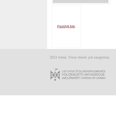
Pasiūlyti foto
2013 metai. Visos teisės yra saugomos.