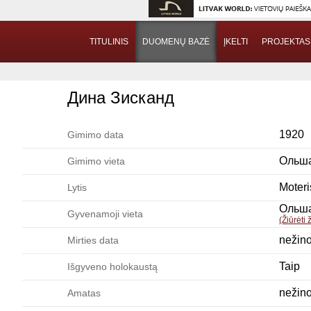
TITULINIS
DUOMENŲ BAZĖ
ĮKELTI
PROJEKTAS
Дина Зисканд
1920
Gimimo data
Ольш
Gimimo vieta
Moteri
Lytis
Ольш
Gyvenamoji vieta
(Žiūrėti
nežin
Mirties data
Taip
Išgyveno holokaustą
nežin
Amatas