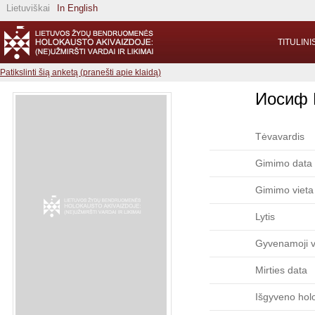
Lietuviškai
In English
TITULINI
Patikslinti šią anketą (pranešti apie klaidą)
Иосиф 
Tėvavardis
Gimimo data
Gimimo vieta
Lytis
Gyvenamoji v
Mirties data
Išgyveno hol