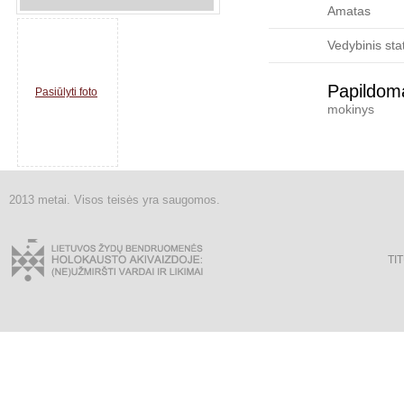
Amatas
Vedybinis sta
Papildoma
Pasiūlyti foto
mokinys
2013 metai. Visos teisės yra saugomos.
TI