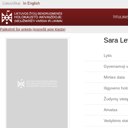
Lietuviškai
In English
TITULINI
Patikslinti šią anketą (pranešti apie klaidą)
Sara Le
Lytis
Gyvenamoji v
Mirties data
Išgyveno hol
Žudynių vietą
Amatas
Vedybinis sta