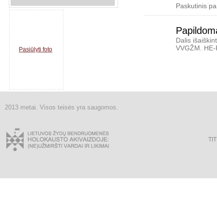
Paskutinis p
Papildoma
Dalis išaišk
VVGŽM. HE-
Pasiūlyti foto
2013 metai. Visos teisės yra saugomos.
TI