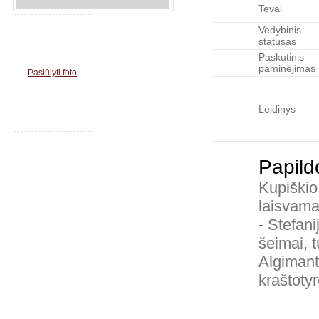
Tevai
Vedybinis
statusas
Paskutinis
paminėjimas
Pasiūlyti foto
Leidinys
Papild
Kupiškio 
laisvama
- Stefan
šeimai, 
Algimant
kraštoty