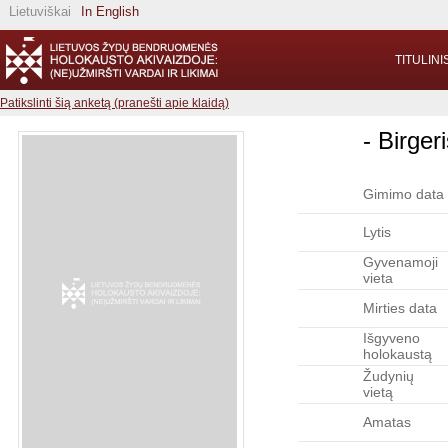
Lietuviškai
In English
TITULINI
Patikslinti šią anketą (pranešti apie klaidą)
- Birger
Gimimo data
Lytis
Gyvenamoji
vieta
Mirties data
Išgyveno
holokaustą
Žudynių
vietą
Amatas