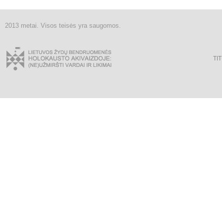
2013 metai. Visos teisės yra saugomos.
TI