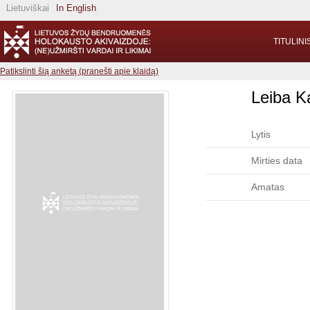
Lietuviškai
In English
TITULINI
Patikslinti šią anketą (pranešti apie klaidą)
Leiba K
Lytis
Mirties data
Amatas