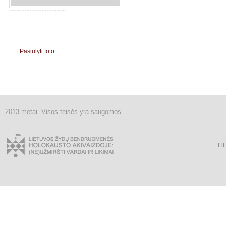
Pasiūlyti foto
2013 metai. Visos teisės yra saugomos.
TI