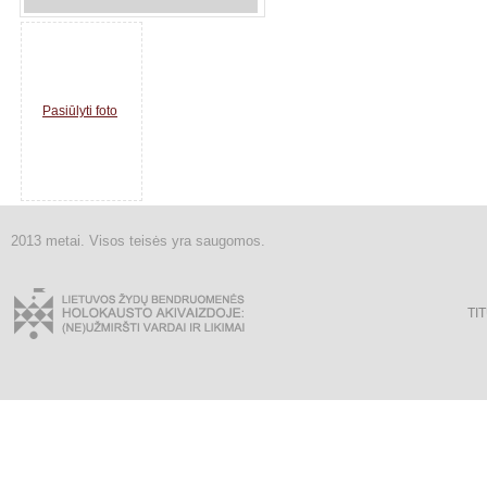
Pasiūlyti foto
2013 metai. Visos teisės yra saugomos.
TI