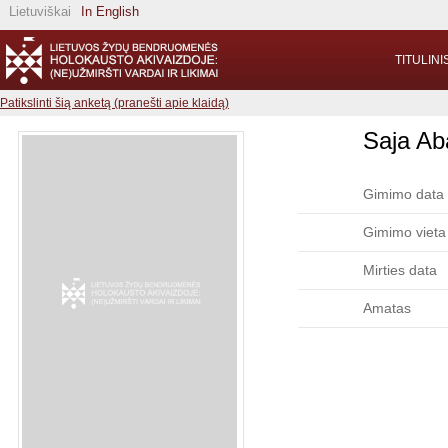
Lietuviškai
In English
TITULINI
Patikslinti šią anketą (pranešti apie klaidą)
Saja Ab
Gimimo data
Gimimo vieta
Mirties data
Amatas