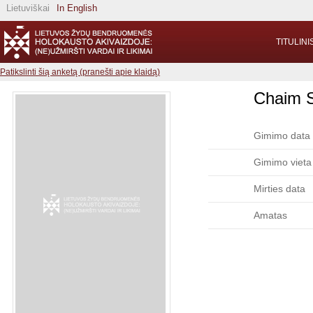
Lietuviškai
In English
TITULINI
Patikslinti šią anketą (pranešti apie klaidą)
Chaim S
Gimimo data
Gimimo vieta
Mirties data
Amatas