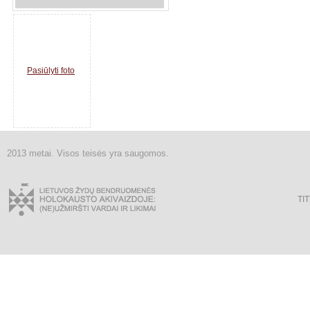
Pasiūlyti foto
2013 metai. Visos teisės yra saugomos.
TI