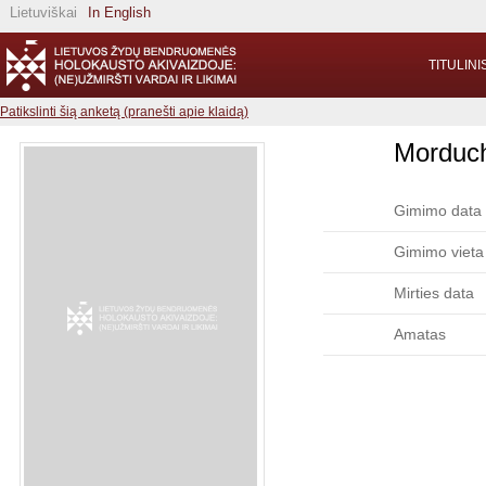
Lietuviškai
In English
TITULINI
Patikslinti šią anketą (pranešti apie klaidą)
Morduch
Gimimo data
Gimimo vieta
Mirties data
Amatas