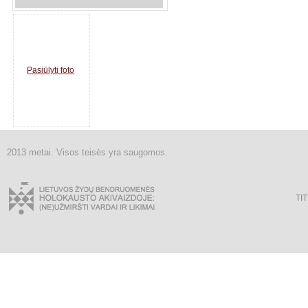
Pasiūlyti foto
2013 metai. Visos teisės yra saugomos.
TI