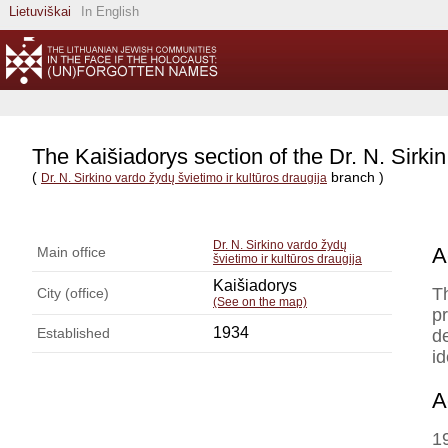
Lietuviškai
In English
The Kaišiadorys section of the Dr. N. Sirk
(
branch )
Dr. N. Sirkino vardo žydų švietimo ir kultūros draugija
Dr. N. Sirkino vardo žydų
A
Main office
švietimo ir kultūros draugija
Kaišiadorys
T
City (office)
(See on the map)
p
1934
Established
de
i
A
1