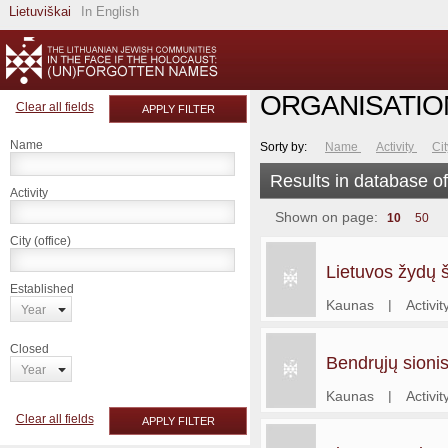
Lietuviškai
In English
ORGANISATIO
Clear all fields
APPLY FILTER
Name
Sorty by:
Name
Activity
Ci
Results in database o
Activity
Shown on page:
10
50
City (office)
Lietuvos žydų š
Established
Kaunas
|
Activi
Year
profesi
Closed
Bendrųjų sionis
Year
organizacija
Kaunas
|
Activi
diaspo
Clear all fields
APPLY FILTER
sionis