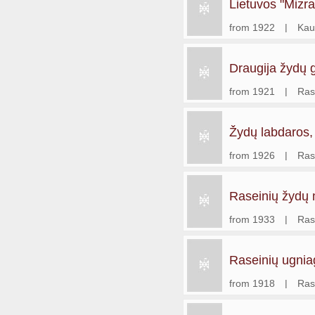
Lietuvos "Mizra
legali
from 1922
|
Kau
Draugija žydų g
from 1921
|
Ras
Žydų labdaros, 
Raseinių skyri
from 1926
|
Ras
Raseinių žydų 
ligoniams šelpt
from 1933
|
Ras
Raseinių ugnia
from 1918
|
Ras