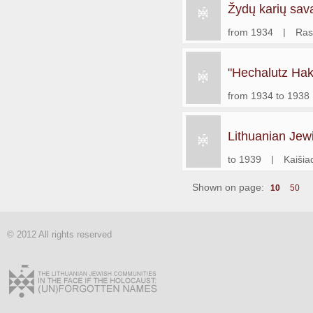
Žydų karių sav
sąjungos Rasei
from 1934
|
Ras
"Hechalutz Hakl
from 1934 to 1938
Lithuanian Jewi
to 1939
|
Kaišia
Shown on page:
10
50
© 2012 All rights reserved